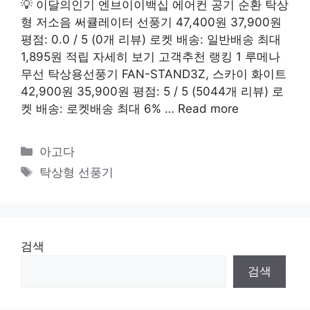
💡 이달의인기 엔브이이백십 에어컨 공기 순환 탁상
형 저소음 써큘레이터 선풍기 47,400원 37,900원
평점: 0.0 / 5 (0개 리뷰) 로켓 배송: 일반배송 최대
1,895원 적립 자세히 보기 고객추천 랭킹 1 루메나
무선 탁상용선풍기 FAN-STAND3Z, 스카이 화이트
42,900원 35,900원 평점: 5 / 5 (5044개 리뷰) 로
켓 배송: 로켓배송 최대 6% …
Read more
카
아고다
테
태
탁상형 선풍기
고
그
리
검색
검색