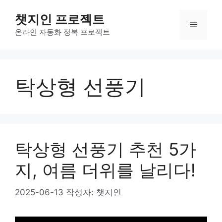
컨
챗지인 프로젝트
텐
메
츠
온라인 자동화 정복 프로젝트
로
뉴
건
너
탁상형 선풍기
뛰
기
탁상형 선풍기 추천 5가
지, 여름 더위를 날리다!
2025-06-13
작성자:
챗지인