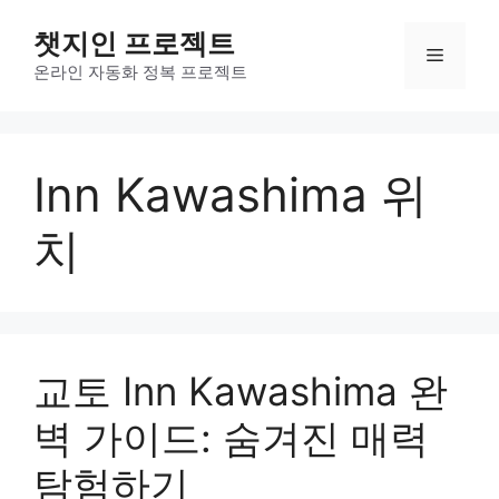
컨
챗지인 프로젝트
텐
메
츠
온라인 자동화 정복 프로젝트
로
뉴
건
너
Inn Kawashima 위
뛰
기
치
교토 Inn Kawashima 완
벽 가이드: 숨겨진 매력
탐험하기