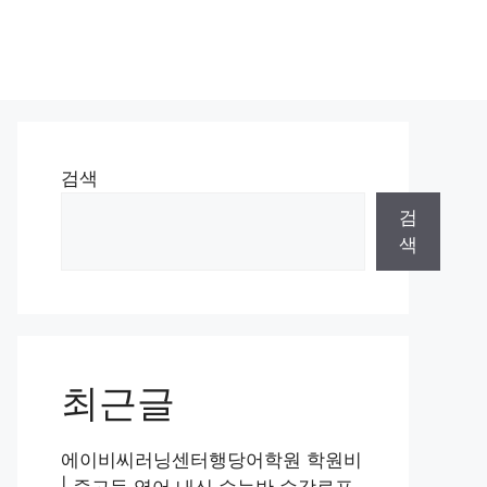
검색
검
색
최근글
에이비씨러닝센터행당어학원 학원비