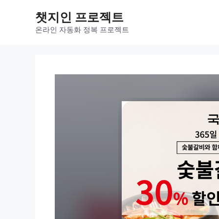
컨
챗지인 프로젝트
텐
츠
온라인 자동화 정복 프로젝트
로
건
너
뛰
기