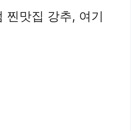
 찐맛집 강추, 여기