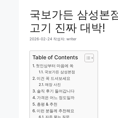
국보가든 삼성본점
고기 진짜 대박!
2026-02-24
작성자:
writer
Table of Contents
첫인상부터 마음에 쏙
국보가든 삼성본점
이건 꼭 드셔보세요
매장 사진
솔직 후기 들어갑니다
가격은 어느 정도일까
총평 & 추천
이런 분들께 추천해요
자주 묻는 질문