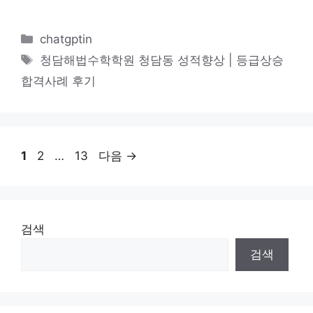
카
chatgptin
테
태
청담해법수학학원 청담동 성적향상 | 등급상승
고
그
합격사례 후기
리
페
페
페
1
2
…
13
다음
→
이
이
이
지
지
지
검색
검색