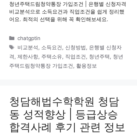
청년주택드림청약통장 가입조건 | 은행별 신청자격
비교분석으로 소득요건과 직업조건을 쉽게 정리했
어요. 최적의 선택을 위해 꼭 확인해보세요.
카
chatgptin
테
태
비교분석
,
소득요건
,
신청방법
,
은행별 신청자
고
그
격
,
제한사항
,
주택소유
,
직업조건
,
청년주택
,
청년
리
주택드림청약통장 가입조건
,
활용정보
청담해법수학학원 청담
동 성적향상 | 등급상승
합격사례 후기 관련 정보