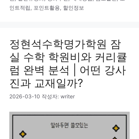
리
인트적립
,
포인트활용
,
할인정보
정현석수학명가학원 잠
실 수학 학원비와 커리큘
럼 완벽 분석 | 어떤 강사
진과 교재일까?
2026-03-10
작성자:
writer