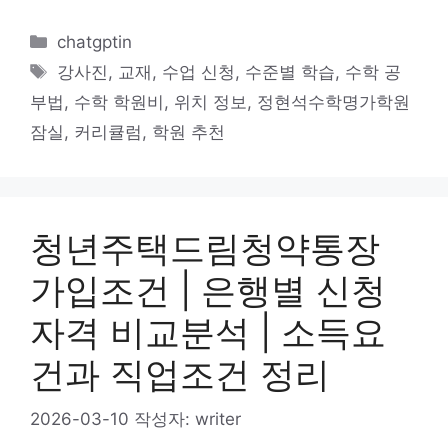
카
chatgptin
테
태
강사진
,
교재
,
수업 신청
,
수준별 학습
,
수학 공
고
그
부법
,
수학 학원비
,
위치 정보
,
정현석수학명가학원
리
잠실
,
커리큘럼
,
학원 추천
청년주택드림청약통장
가입조건 | 은행별 신청
자격 비교분석 | 소득요
건과 직업조건 정리
2026-03-10
작성자:
writer