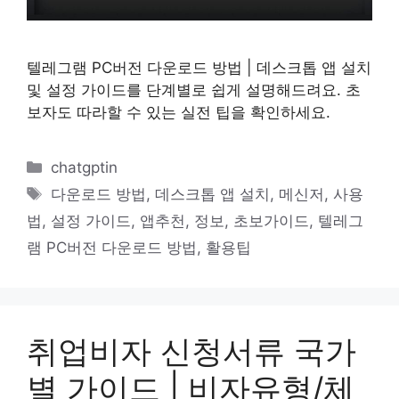
텔레그램 PC버전 다운로드 방법 | 데스크톱 앱 설치
및 설정 가이드를 단계별로 쉽게 설명해드려요. 초
보자도 따라할 수 있는 실전 팁을 확인하세요.
카
chatgptin
테
태
다운로드 방법
,
데스크톱 앱 설치
,
메신저
,
사용
고
그
법
,
설정 가이드
,
앱추천
,
정보
,
초보가이드
,
텔레그
리
램 PC버전 다운로드 방법
,
활용팁
취업비자 신청서류 국가
별 가이드 | 비자유형/체