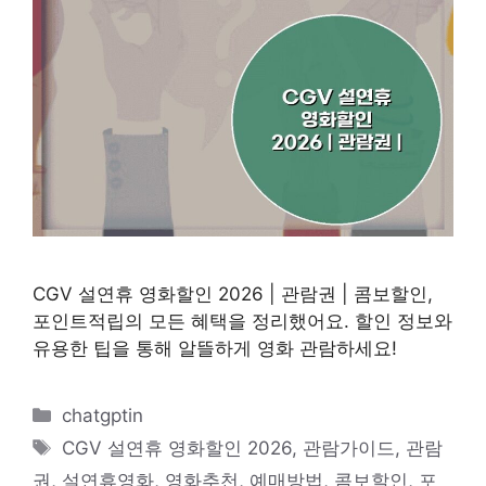
CGV 설연휴 영화할인 2026 | 관람권 | 콤보할인,
포인트적립의 모든 혜택을 정리했어요. 할인 정보와
유용한 팁을 통해 알뜰하게 영화 관람하세요!
카
chatgptin
테
태
CGV 설연휴 영화할인 2026
,
관람가이드
,
관람
고
그
권
,
설연휴영화
,
영화추천
,
예매방법
,
콤보할인
,
포