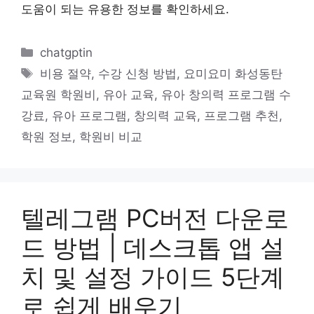
도움이 되는 유용한 정보를 확인하세요.
카
chatgptin
테
태
비용 절약
,
수강 신청 방법
,
요미요미 화성동탄
고
그
교육원 학원비
,
유아 교육
,
유아 창의력 프로그램 수
리
강료
,
유아 프로그램
,
창의력 교육
,
프로그램 추천
,
학원 정보
,
학원비 비교
텔레그램 PC버전 다운로
드 방법 | 데스크톱 앱 설
치 및 설정 가이드 5단계
로 쉽게 배우기