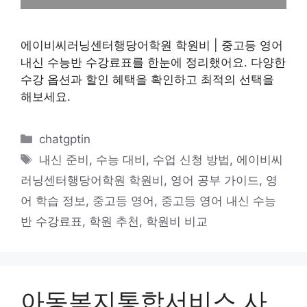
에이비씨러닝센터행당어학원 학원비 | 중고등 영어
내신 수능반 수강료표를 한눈에 정리했어요. 다양한
수강 옵션과 할인 혜택을 확인하고 최적의 선택을
해보세요.
카
chatgptin
테
태
내신 준비
,
수능 대비
,
수업 신청 방법
,
에이비씨
고
그
러닝센터행당어학원 학원비
,
영어 공부 가이드
,
영
리
어 학습 정보
,
중고등 영어
,
중고등 영어 내신 수능
반 수강료표
,
학원 추천
,
학원비 비교
아동복지통합서비스 사