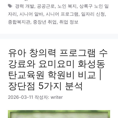
테
태
경력 개발
,
공공근로
,
노인 복지
,
상록구 노인 일
고
그
자리
,
시니어 알바
,
시니어 프로그램
,
일자리 신청
,
리
종합복지관
,
중장년 취업
,
취업 정보
유아 창의력 프로그램 수
강료와 요미요미 화성동
탄교육원 학원비 비교 |
장단점 5가지 분석
2026-03-11
작성자:
writer