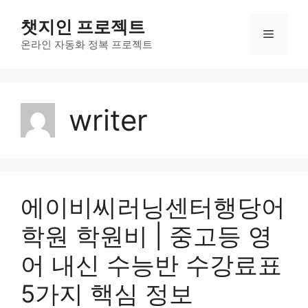
컨
챗지인 프로젝트
텐
메
츠
온라인 자동화 정복 프로젝트
로
뉴
건
너
writer
뛰
기
에이비씨러닝센터행당어
학원 학원비 | 중고등 영
어 내신 수능반 수강료표
5가지 핵심 정보