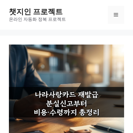
컨
챗지인 프로젝트
텐
메
츠
온라인 자동화 정복 프로젝트
로
뉴
건
너
뛰
기