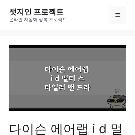
컨
챗지인 프로젝트
텐
메
츠
온라인 자동화 정복 프로젝트
로
뉴
건
너
뛰
기
다이슨 에어랩 i d 멀