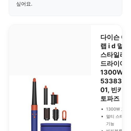
싶어요.
다이슨 에
랩 i d 멀티
스타일러 
드라이어
1300W,
533836-
01, 빈카
토파즈
1300W 고출
멀티 스타일
기능
빈카블루 토