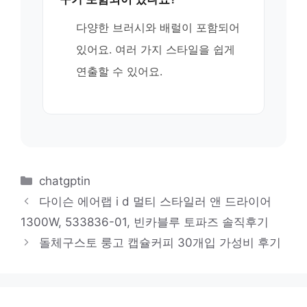
다양한 브러시와 배럴이 포함되어
있어요. 여러 가지 스타일을 쉽게
연출할 수 있어요.
카
chatgptin
테
다이슨 에어랩 i d 멀티 스타일러 앤 드라이어
고
1300W, 533836-01, 빈카블루 토파즈 솔직후기
리
돌체구스토 룽고 캡슐커피 30개입 가성비 후기