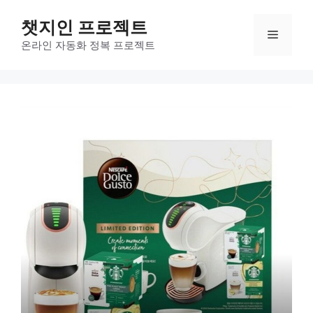
컨
챗지인 프로젝트
텐
메
츠
온라인 자동화 정복 프로젝트
로
뉴
건
너
뛰
기