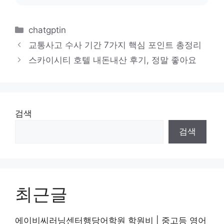
카
chatgptin
테
교통사고 수사 기간 7가지 핵심 포인트 총정리
고
스카이시티 호텔 내돈내산 후기, 정말 좋아요
리
검색
검색
최근글
에이비씨러닝센터행당어학원 학원비 | 중고등 영어