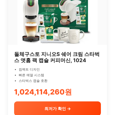
돌체구스토 지니오S 쉐어 크림 스타벅
스 앳홈 팩 캡슐 커피머신, 1024
컴팩트 디자인
빠른 예열 시스템
스타벅스 캡슐 호환
1,024,114,260원
최저가 확인 →