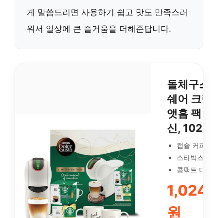
게 말씀드리면 사용하기 쉽고 맛도 만족스러
워서 일상에 큰 즐거움을 더해준답니다.
돌체구스토
쉐어 크림
앳홈 팩 캡
신, 1024
캡슐 커피머
스타벅스 커피
콤팩트 디자
1,024,
원