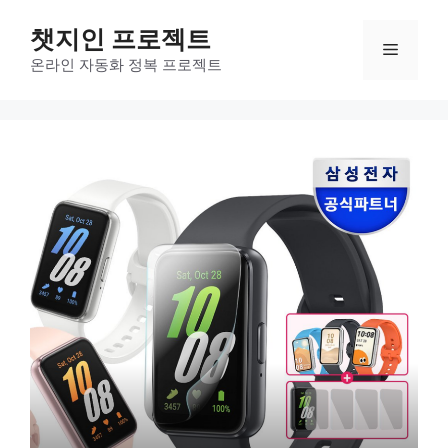
컨
챗지인 프로젝트
텐
메
츠
온라인 자동화 정복 프로젝트
로
뉴
건
너
뛰
기