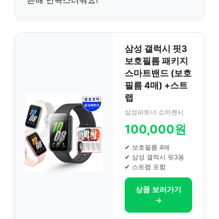
삼성 갤럭시 핏3
보호필름 패키지
스마트밴드 (보호
필름 4매) +스트
랩
삼성파트너 쇼마젠시
100,000원
✔ 보호필름 4매
✔ 삼성 갤럭시 핏3용
✔ 스트랩 포함
상품 보러가기
→