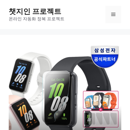
컨
챗지인 프로젝트
텐
메
츠
온라인 자동화 정복 프로젝트
로
뉴
건
너
뛰
기