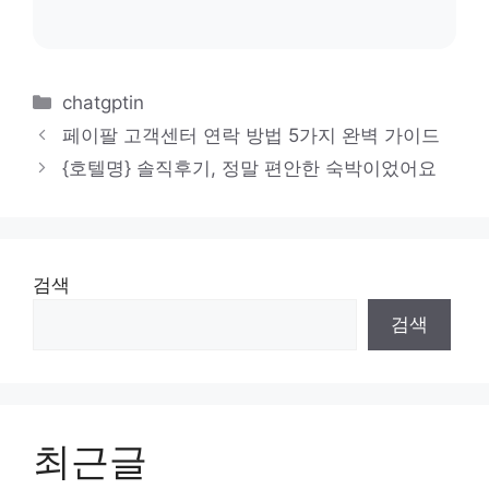
카
chatgptin
테
페이팔 고객센터 연락 방법 5가지 완벽 가이드
고
{호텔명} 솔직후기, 정말 편안한 숙박이었어요
리
검색
검색
최근글