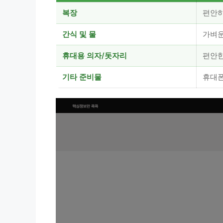
복장
편안하
간식 및 물
가벼운
휴대용 의자/돗자리
편안한
기타 준비물
휴대폰