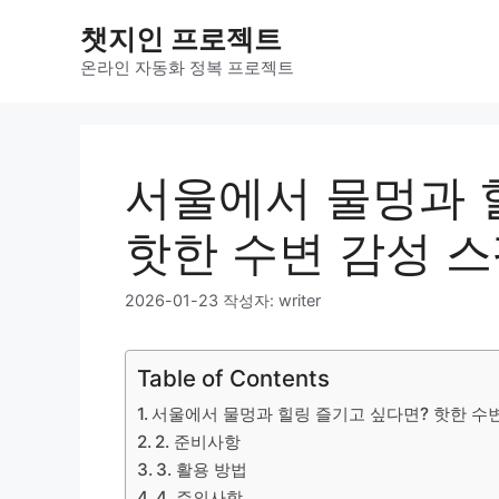
컨
챗지인 프로젝트
텐
츠
온라인 자동화 정복 프로젝트
로
건
너
뛰
서울에서 물멍과 
기
핫한 수변 감성 스
2026-01-23
작성자:
writer
Table of Contents
서울에서 물멍과 힐링 즐기고 싶다면? 핫한 수변
2. 준비사항
3. 활용 방법
4. 주의사항