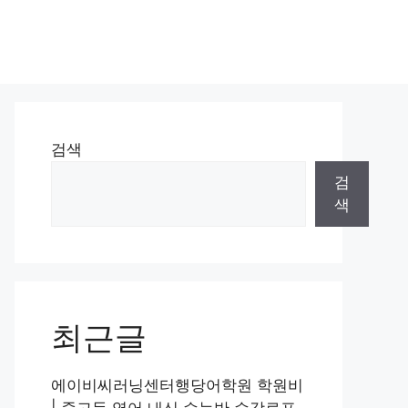
검색
검
색
최근글
에이비씨러닝센터행당어학원 학원비