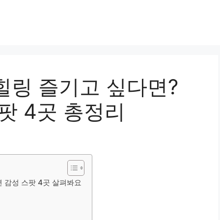
힐링 즐기고 싶다면?
팟 4곳 총정리
 감성 스팟 4곳 살펴봐요