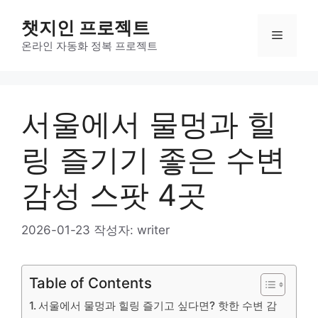
컨
챗지인 프로젝트
텐
메
츠
온라인 자동화 정복 프로젝트
로
뉴
건
너
서울에서 물멍과 힐
뛰
기
링 즐기기 좋은 수변
감성 스팟 4곳
2026-01-23
작성자:
writer
Table of Contents
서울에서 물멍과 힐링 즐기고 싶다면? 핫한 수변 감