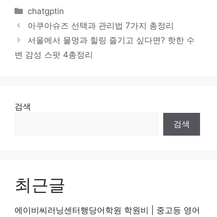
카
chatgptin
테
아쿠아슈즈 선택과 관리법 7가지 총정리
고
서울에서 물멍과 힐링 즐기고 싶다면? 핫한 수
리
변 감성 스팟 4총정리
검색
검색
최근글
에이비씨러닝센터행당어학원 학원비 | 중고등 영어