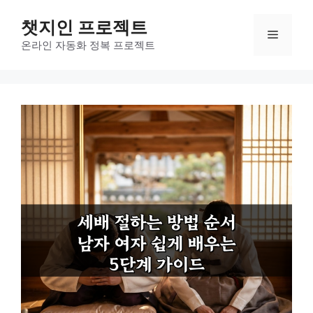
컨
챗지인 프로젝트
텐
메
츠
온라인 자동화 정복 프로젝트
로
뉴
건
너
뛰
기