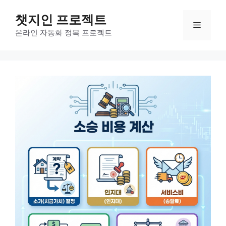
컨
챗지인 프로젝트
텐
메
츠
온라인 자동화 정복 프로젝트
로
뉴
건
너
뛰
기