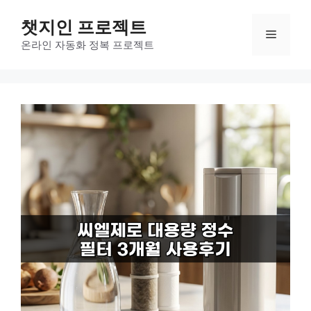
컨
챗지인 프로젝트
텐
메
츠
온라인 자동화 정복 프로젝트
로
뉴
건
너
뛰
기