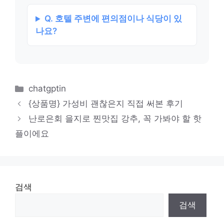
Q. 호텔 주변에 편의점이나 식당이 있
나요?
카
chatgptin
테
{상품명} 가성비 괜찮은지 직접 써본 후기
고
난로은회 을지로 찐맛집 강추, 꼭 가봐야 할 핫
리
플이에요
검색
검색