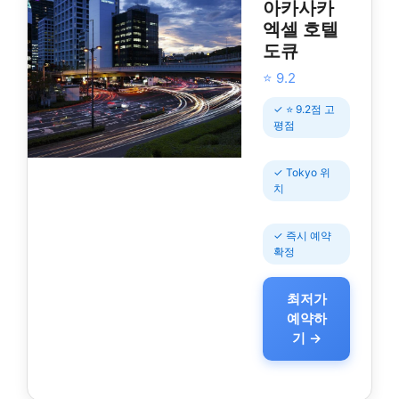
아카사카
엑셀 호텔
도큐
⭐ 9.2
✓ ⭐ 9.2점 고
평점
✓ Tokyo 위
치
✓ 즉시 예약
확정
최저가
예약하
기 →