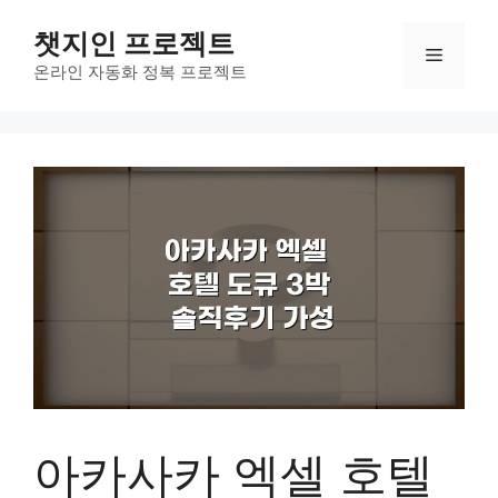
컨
챗지인 프로젝트
텐
메
츠
온라인 자동화 정복 프로젝트
로
뉴
건
너
뛰
기
아카사카 엑셀 호텔