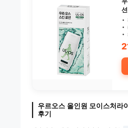
우
션
2
우르오스 올인원 모이스처라이
후기