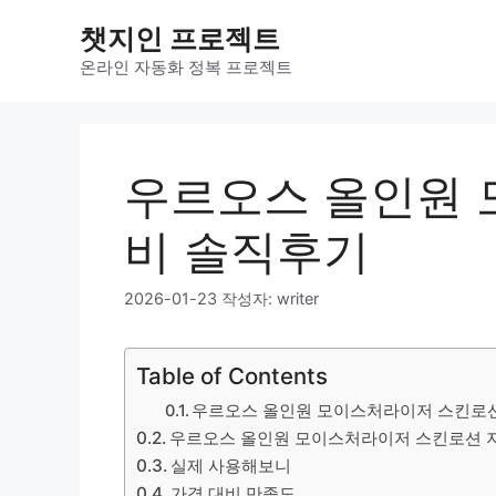
컨
챗지인 프로젝트
텐
츠
온라인 자동화 정복 프로젝트
로
건
너
뛰
우르오스 올인원 
기
비 솔직후기
2026-01-23
작성자:
writer
Table of Contents
우르오스 올인원 모이스처라이저 스킨로
우르오스 올인원 모이스처라이저 스킨로션 지
실제 사용해보니
가격 대비 만족도