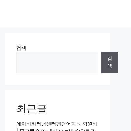
검색
검
색
최근글
에이비씨러닝센터행당어학원 학원비