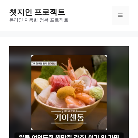
컨
챗지인 프로젝트
텐
메
츠
온라인 자동화 정복 프로젝트
로
뉴
건
너
뛰
기