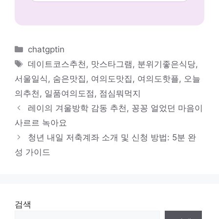
카
chatgptin
테
태
데이트코스추천
,
맛스타그램
,
분위기좋은식당
,
고
그
서울일식
,
숨은맛집
,
여의도맛집
,
여의도핫플
,
오늘
리
의추천
,
일품여의도점
,
점심뭐먹지
레이의 겨울방학 감동 추천, 꽁꽁 얼었던 마음이
사르르 녹아요
청년 내일 저축계좌 소개 및 신청 방법: 5분 완
성 가이드
검색