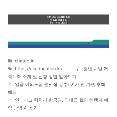
카
chatgptin
테
태
https://ukeducation.kr/-------/ - 청년 내일 저
고
그
축계좌 소개 및 신청 방법 알아보기
리
일품 여의도점 찐맛집 강추! 여기 안 가면 후회
해요
인터파크 땡처리 항공권, 역대급 할인 혜택과 예
약 방법 A to Z