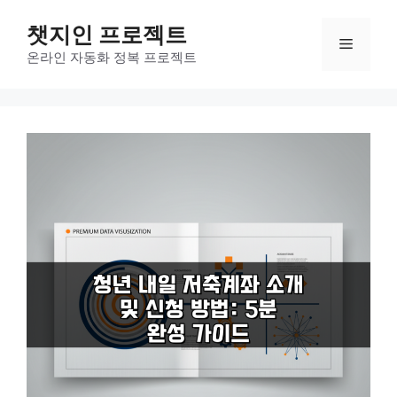
컨
챗지인 프로젝트
텐
메
츠
온라인 자동화 정복 프로젝트
로
뉴
건
너
뛰
기