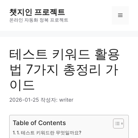
컨
챗지인 프로젝트
텐
메
츠
온라인 자동화 정복 프로젝트
로
뉴
건
너
테스트 키워드 활용
뛰
기
법 7가지 총정리 가
이드
2026-01-25
작성자:
writer
Table of Contents
1. 테스트 키워드란 무엇일까요?