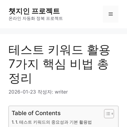
컨
챗지인 프로젝트
텐
메
츠
온라인 자동화 정복 프로젝트
로
뉴
건
너
테스트 키워드 활용
뛰
기
7가지 핵심 비법 총
정리
2026-01-23
작성자:
writer
Table of Contents
1. 테스트 키워드의 중요성과 기본 활용법