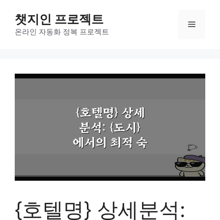
컨
챗지인 프로젝트
텐
메
츠
온라인 자동화 정복 프로젝트
로
뉴
건
너
뛰
기
{호텔명} 상세분석: