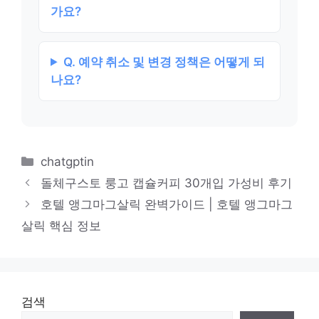
가요?
Q. 예약 취소 및 변경 정책은 어떻게 되
나요?
카
chatgptin
테
돌체구스토 룽고 캡슐커피 30개입 가성비 후기
고
호텔 앵그마그살릭 완벽가이드 | 호텔 앵그마그
리
살릭 핵심 정보
검색