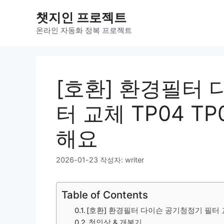
컨
챗지인 프로젝트
텐
츠
온라인 자동화 정복 프로젝트
로
건
너
뛰
[호환] 환경필터
기
터 교체 TP04 T
해요
2026-01-23
작성자:
writer
Table of Contents
[호환] 환경필터 다이슨 공기청정기 필터 교체 
첫인상 & 개봉기