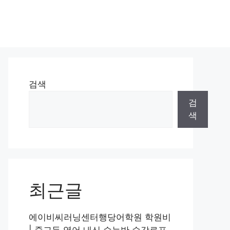
검색
검
색
최근글
에이비씨러닝센터행당어학원 학원비