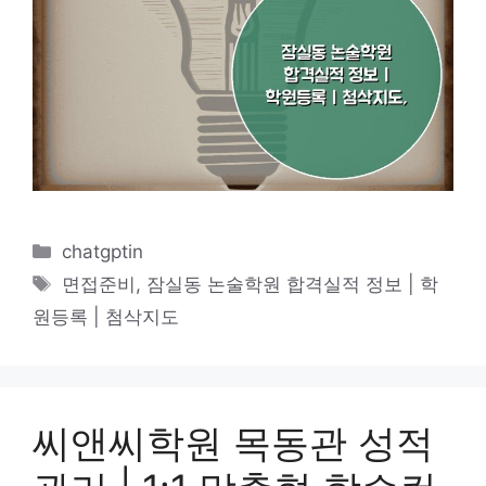
카
chatgptin
테
태
면접준비
,
잠실동 논술학원 합격실적 정보 | 학
고
그
원등록 | 첨삭지도
리
씨앤씨학원 목동관 성적