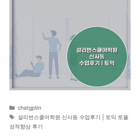
카
chatgptin
테
태
설리번스쿨어학원 신사동 수업후기 | 토익 토플
고
그
성적향상 후기
리