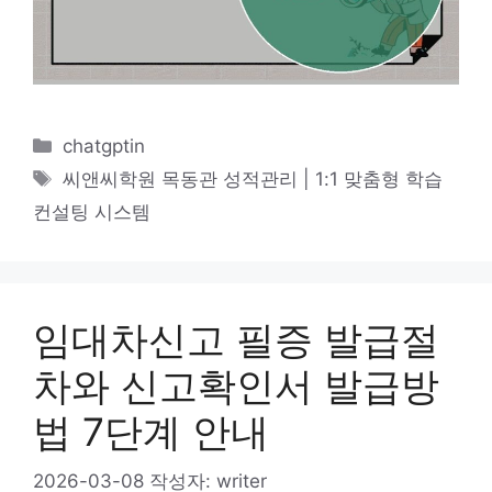
카
chatgptin
테
태
씨앤씨학원 목동관 성적관리 | 1:1 맞춤형 학습
고
그
컨설팅 시스템
리
임대차신고 필증 발급절
차와 신고확인서 발급방
법 7단계 안내
2026-03-08
작성자:
writer