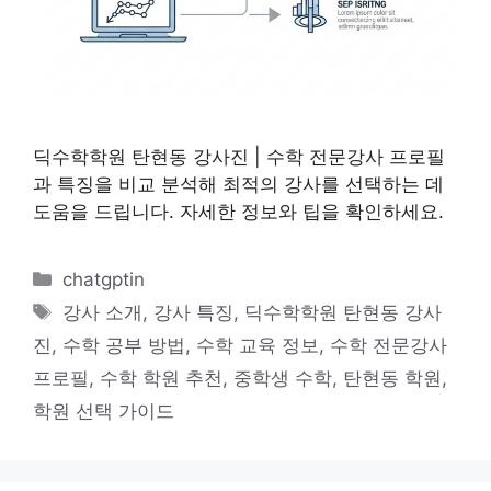
딕수학학원 탄현동 강사진 | 수학 전문강사 프로필
과 특징을 비교 분석해 최적의 강사를 선택하는 데
도움을 드립니다. 자세한 정보와 팁을 확인하세요.
카
chatgptin
테
태
강사 소개
,
강사 특징
,
딕수학학원 탄현동 강사
고
그
진
,
수학 공부 방법
,
수학 교육 정보
,
수학 전문강사
리
프로필
,
수학 학원 추천
,
중학생 수학
,
탄현동 학원
,
학원 선택 가이드