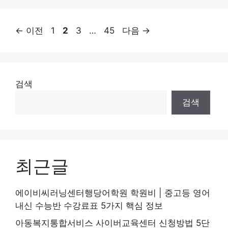
페
페
페
페
←
이전
1
2
3
…
45
다음
→
이
이
이
이
지
지
지
지
검색
검색
최근글
에이비씨러닝센터행당어학원 학원비 | 중고등 영어
내신 수능반 수강료표 5가지 핵심 정보
아동복지통합서비스 사이버교육센터 신청방법 5단