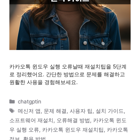
카카오톡 윈도우 실행 오류날때 재설치팁을 5단계
로 정리했어요. 간단한 방법으로 문제를 해결하고
원활한 사용을 경험해보세요.
카
chatgptin
테
태
메신저 앱
,
문제 해결
,
사용자 팁
,
설치 가이드
,
고
그
소프트웨어 재설치
,
오류해결 방법
,
카카오톡 윈도
리
우 실행 오류
,
카카오톡 윈도우 재설치팁
,
카카오톡
정보
,
활용 방법