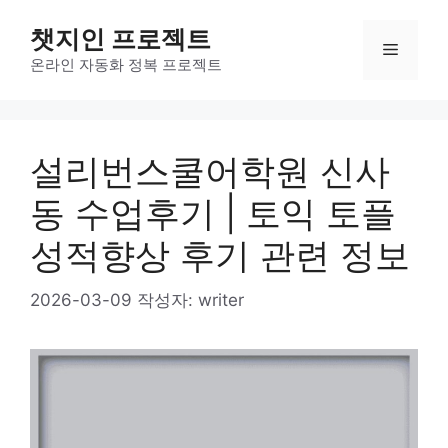
컨
챗지인 프로젝트
텐
메
츠
온라인 자동화 정복 프로젝트
로
뉴
건
너
설리번스쿨어학원 신사
뛰
기
동 수업후기 | 토익 토플
성적향상 후기 관련 정보
2026-03-09
작성자:
writer