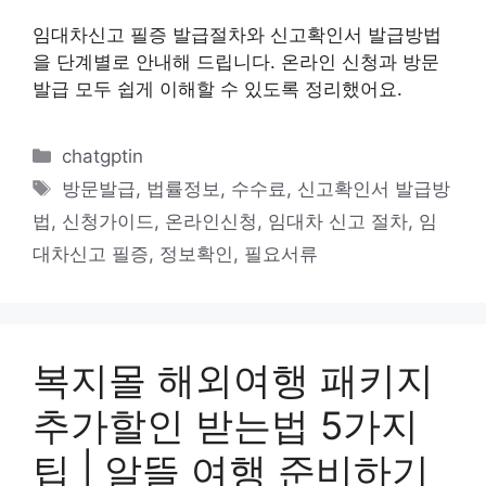
임대차신고 필증 발급절차와 신고확인서 발급방법
을 단계별로 안내해 드립니다. 온라인 신청과 방문
발급 모두 쉽게 이해할 수 있도록 정리했어요.
카
chatgptin
테
태
방문발급
,
법률정보
,
수수료
,
신고확인서 발급방
고
그
법
,
신청가이드
,
온라인신청
,
임대차 신고 절차
,
임
리
대차신고 필증
,
정보확인
,
필요서류
복지몰 해외여행 패키지
추가할인 받는법 5가지
팁 | 알뜰 여행 준비하기