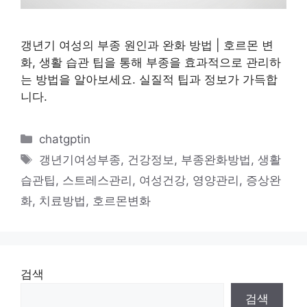
갱년기 여성의 부종 원인과 완화 방법 | 호르몬 변
화, 생활 습관 팁을 통해 부종을 효과적으로 관리하
는 방법을 알아보세요. 실질적 팁과 정보가 가득합
니다.
카
chatgptin
테
태
갱년기여성부종
,
건강정보
,
부종완화방법
,
생활
고
그
습관팁
,
스트레스관리
,
여성건강
,
영양관리
,
증상완
리
화
,
치료방법
,
호르몬변화
검색
검색