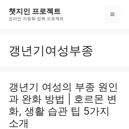
컨
챗지인 프로젝트
텐
메
츠
온라인 자동화 정복 프로젝트
로
뉴
건
너
갱년기여성부종
뛰
기
갱년기 여성의 부종 원인
과 완화 방법 | 호르몬 변
화, 생활 습관 팁 5가지
소개