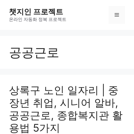
컨
챗지인 프로젝트
텐
메
츠
온라인 자동화 정복 프로젝트
로
뉴
건
너
공공근로
뛰
기
상록구 노인 일자리 | 중
장년 취업, 시니어 알바,
공공근로, 종합복지관 활
용법 5가지