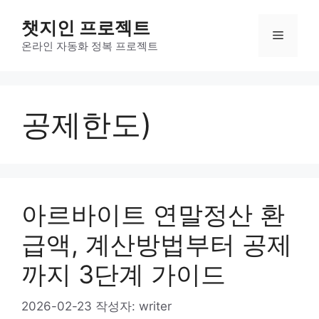
컨
챗지인 프로젝트
텐
메
츠
온라인 자동화 정복 프로젝트
로
뉴
건
너
공제한도)
뛰
기
아르바이트 연말정산 환
급액, 계산방법부터 공제
까지 3단계 가이드
2026-02-23
작성자:
writer