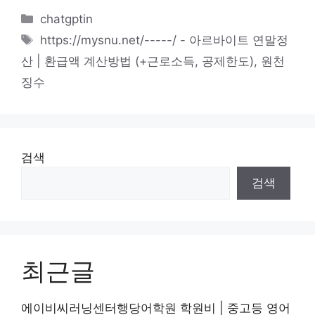
카
chatgptin
테
태
https://mysnu.net/-----/ - 아르바이트 연말정
고
그
산 | 환급액 계산방법 (+근로소득
,
공제한도)
,
원천
리
징수
검색
검색
최근글
에이비씨러닝센터행당어학원 학원비 | 중고등 영어