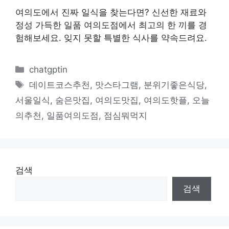
여의도에서 진짜 일식을 찾는다면? 신선한 재료와
정성 가득한 일품 여의도점에서 최고의 한 끼를 경
험해보세요. 잊지 못할 특별한 식사를 약속드려요.
카
chatgptin
테
태
데이트코스추천
,
맛스타그램
,
분위기좋은식당
,
고
그
서울일식
,
숨은맛집
,
여의도맛집
,
여의도핫플
,
오늘
리
의추천
,
일품여의도점
,
점심뭐먹지
검색
검색