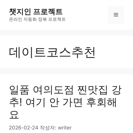
컨
챗지인 프로젝트
텐
메
츠
온라인 자동화 정복 프로젝트
로
뉴
건
너
데이트코스추천
뛰
기
일품 여의도점 찐맛집 강
추! 여기 안 가면 후회해
요
2026-02-24
작성자:
writer