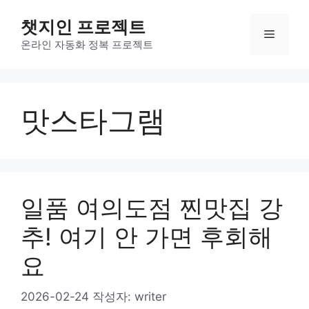
컨
챗지인 프로젝트
텐
메
츠
온라인 자동화 정복 프로젝트
로
뉴
건
너
맛스타그램
뛰
기
일품 여의도점 찐맛집 강
추! 여기 안 가면 후회해
요
2026-02-24
작성자:
writer