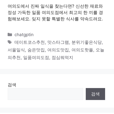
여의도에서 진짜 일식을 찾는다면? 신선한 재료와
정성 가득한 일품 여의도점에서 최고의 한 끼를 경
험해보세요. 잊지 못할 특별한 식사를 약속드려요.
카
chatgptin
테
태
데이트코스추천
,
맛스타그램
,
분위기좋은식당
,
고
그
서울일식
,
숨은맛집
,
여의도맛집
,
여의도핫플
,
오늘
리
의추천
,
일품여의도점
,
점심뭐먹지
검색
검색