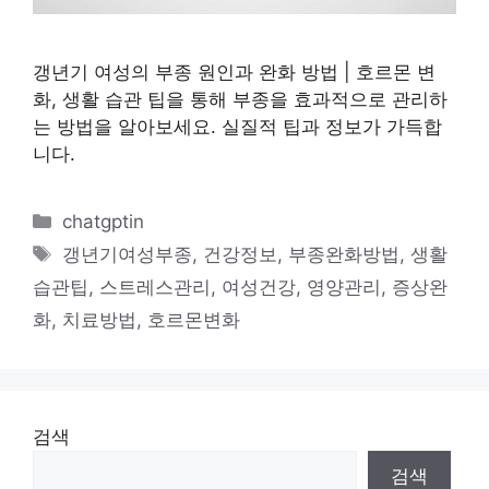
갱년기 여성의 부종 원인과 완화 방법 | 호르몬 변
화, 생활 습관 팁을 통해 부종을 효과적으로 관리하
는 방법을 알아보세요. 실질적 팁과 정보가 가득합
니다.
카
chatgptin
테
태
갱년기여성부종
,
건강정보
,
부종완화방법
,
생활
고
그
습관팁
,
스트레스관리
,
여성건강
,
영양관리
,
증상완
리
화
,
치료방법
,
호르몬변화
검색
검색