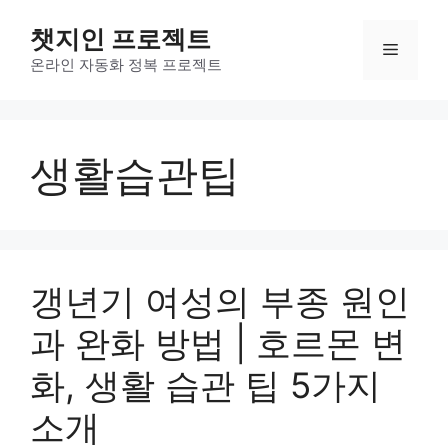
컨
챗지인 프로젝트
텐
메
츠
온라인 자동화 정복 프로젝트
로
뉴
건
너
생활습관팁
뛰
기
갱년기 여성의 부종 원인
과 완화 방법 | 호르몬 변
화, 생활 습관 팁 5가지
소개