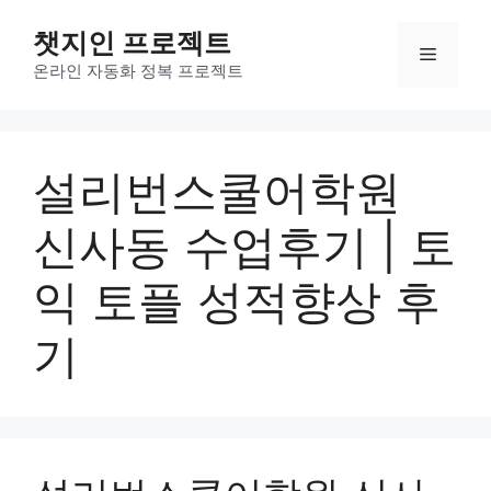
컨
챗지인 프로젝트
텐
메
츠
온라인 자동화 정복 프로젝트
로
뉴
건
너
설리번스쿨어학원
뛰
기
신사동 수업후기 | 토
익 토플 성적향상 후
기