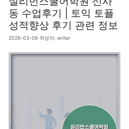
설리번스쿨어학원 신사
동 수업후기 | 토익 토플
성적향상 후기 관련 정보
2026-03-09
작성자:
writer