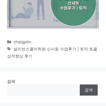
카
chatgptin
테
태
설리번스쿨어학원 신사동 수업후기 | 토익 토플
고
그
성적향상 후기
리
검색
검색