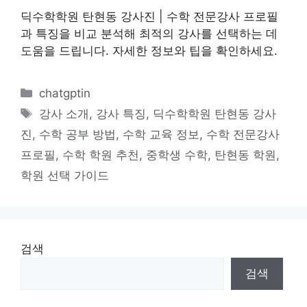
딕수학학원 탄현동 강사진 | 수학 전문강사 프로필
과 특징을 비교 분석해 최적의 강사를 선택하는 데
도움을 드립니다. 자세한 정보와 팁을 확인하세요.
카
chatgptin
테
태
강사 소개
,
강사 특징
,
딕수학학원 탄현동 강사
고
그
진
,
수학 공부 방법
,
수학 교육 정보
,
수학 전문강사
리
프로필
,
수학 학원 추천
,
중학생 수학
,
탄현동 학원
,
학원 선택 가이드
검색
검색