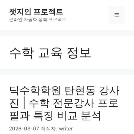
컨
챗지인 프로젝트
텐
메
츠
온라인 자동화 정복 프로젝트
로
뉴
건
너
수학 교육 정보
뛰
기
딕수학학원 탄현동 강사
진 | 수학 전문강사 프로
필과 특징 비교 분석
2026-03-07
작성자:
writer