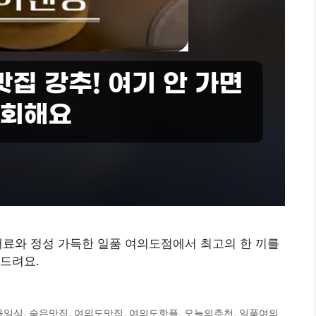
재료와 정성 가득한 일품 여의도점에서 최고의 한 끼를
드려요.
울일식
,
숨은맛집
,
여의도맛집
,
여의도핫플
,
오늘의추천
,
일품여의