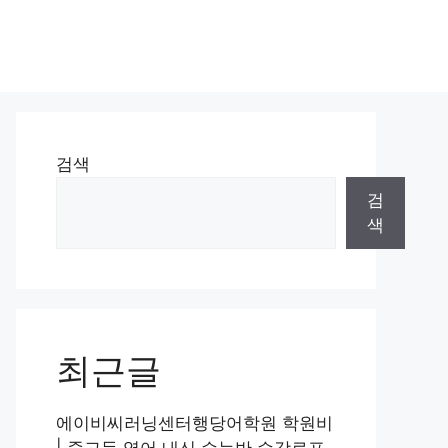
검색
검
색
최근글
에이비씨러닝센터행당어학원 학원비