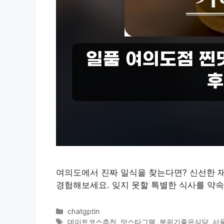
여의도에서 진짜 일식을 찾는다면? 신선한 
경험해보세요. 잊지 못할 특별한 식사를 약속
카
chatgptin
테
태
데이트코스추천
,
맛스타그램
,
분위기좋은식당
,
서