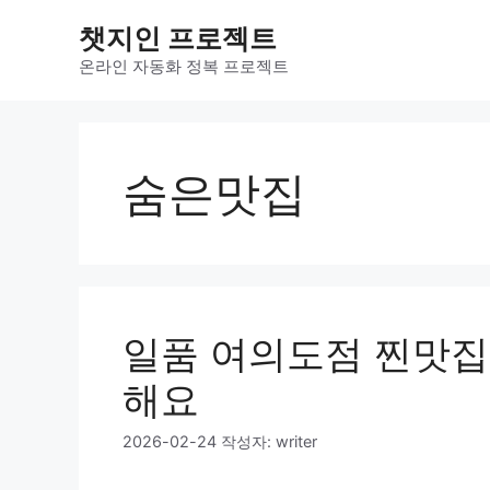
컨
챗지인 프로젝트
텐
츠
온라인 자동화 정복 프로젝트
로
건
너
뛰
숨은맛집
기
일품 여의도점 찐맛집 
해요
2026-02-24
작성자:
writer