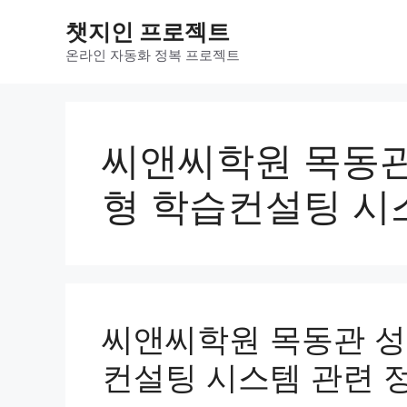
컨
챗지인 프로젝트
텐
츠
온라인 자동화 정복 프로젝트
로
건
너
뛰
씨앤씨학원 목동관 
기
형 학습컨설팅 시
씨앤씨학원 목동관 성적
컨설팅 시스템 관련 