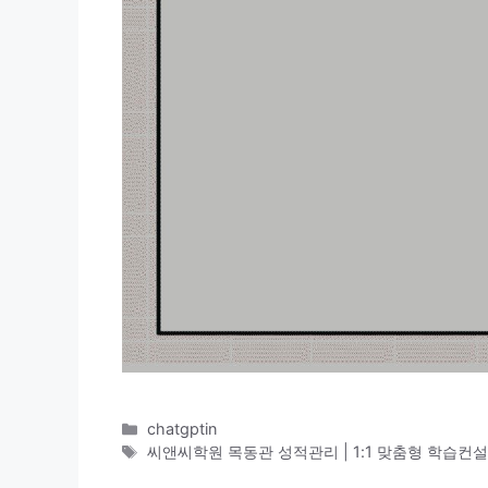
카
chatgptin
테
태
씨앤씨학원 목동관 성적관리 | 1:1 맞춤형 학습컨
고
그