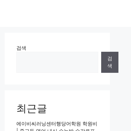
검색
검
색
최근글
에이비씨러닝센터행당어학원 학원비