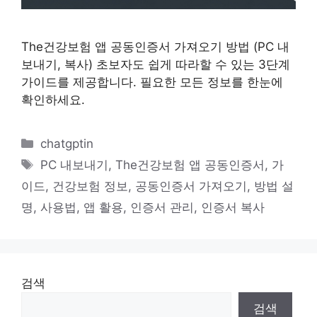
The건강보험 앱 공동인증서 가져오기 방법 (PC 내
보내기, 복사) 초보자도 쉽게 따라할 수 있는 3단계
가이드를 제공합니다. 필요한 모든 정보를 한눈에
확인하세요.
카
chatgptin
테
태
PC 내보내기
,
The건강보험 앱 공동인증서
,
가
고
그
이드
,
건강보험 정보
,
공동인증서 가져오기
,
방법 설
리
명
,
사용법
,
앱 활용
,
인증서 관리
,
인증서 복사
검색
검색