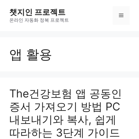
컨
챗지인 프로젝트
텐
메
츠
온라인 자동화 정복 프로젝트
로
뉴
건
너
앱 활용
뛰
기
The건강보험 앱 공동인
증서 가져오기 방법 PC
내보내기와 복사, 쉽게
따라하는 3단계 가이드