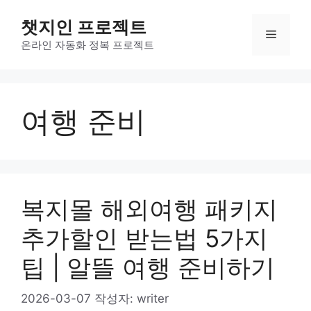
컨
챗지인 프로젝트
텐
메
츠
온라인 자동화 정복 프로젝트
로
뉴
건
너
여행 준비
뛰
기
복지몰 해외여행 패키지
추가할인 받는법 5가지
팁 | 알뜰 여행 준비하기
2026-03-07
작성자:
writer