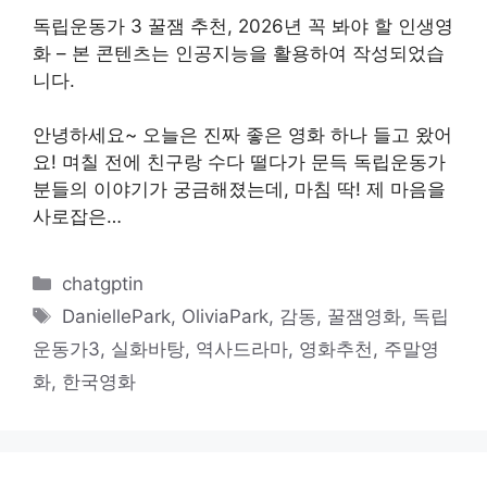
독립운동가 3 꿀잼 추천, 2026년 꼭 봐야 할 인생영
화 – 본 콘텐츠는 인공지능을 활용하여 작성되었습
니다.
안녕하세요~ 오늘은 진짜 좋은 영화 하나 들고 왔어
요! 며칠 전에 친구랑 수다 떨다가 문득 독립운동가
분들의 이야기가 궁금해졌는데, 마침 딱! 제 마음을
사로잡은…
카
chatgptin
테
태
DaniellePark
,
OliviaPark
,
감동
,
꿀잼영화
,
독립
고
그
운동가3
,
실화바탕
,
역사드라마
,
영화추천
,
주말영
리
화
,
한국영화