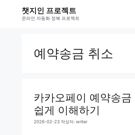
컨
챗지인 프로젝트
텐
츠
온라인 자동화 정복 프로젝트
로
건
너
뛰
예약송금 취소
기
카카오페이 예약송금 
쉽게 이해하기
2026-02-23
작성자:
writer