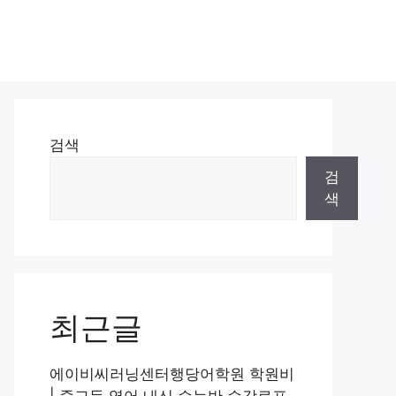
검색
검
색
최근글
에이비씨러닝센터행당어학원 학원비