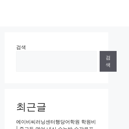
검색
검
색
최근글
에이비씨러닝센터행당어학원 학원비