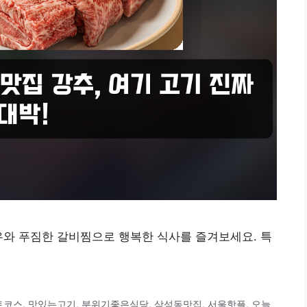
우와 푸짐한 갈비찜으로 행복한 식사를 즐겨보세요. 특
트코스
,
맛있는고기
,
분위기좋은식당
,
삼성동맛집
,
서울핫플
,
오늘