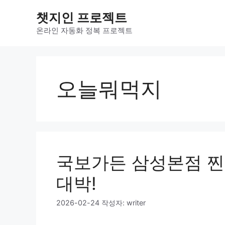
컨
챗지인 프로젝트
텐
츠
온라인 자동화 정복 프로젝트
로
건
너
뛰
오늘뭐먹지
기
국보가든 삼성본점 찐
대박!
2026-02-24
작성자:
writer