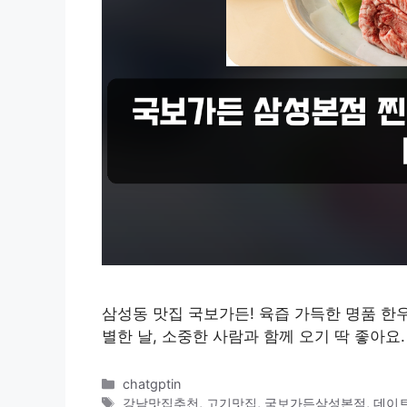
삼성동 맛집 국보가든! 육즙 가득한 명품 한
별한 날, 소중한 사람과 함께 오기 딱 좋아요.
카
chatgptin
테
태
강남맛집추천
,
고기맛집
,
국보가든삼성본점
,
데이