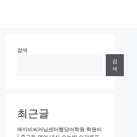
검색
검
색
최근글
에이비씨러닝센터행당어학원 학원비