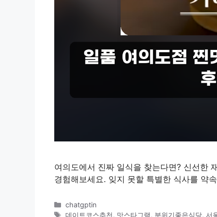
여의도에서 진짜 일식을 찾는다면? 신선한 
경험해보세요. 잊지 못할 특별한 식사를 약속
카
chatgptin
테
태
데이트코스추천
,
맛스타그램
,
분위기좋은식당
,
서