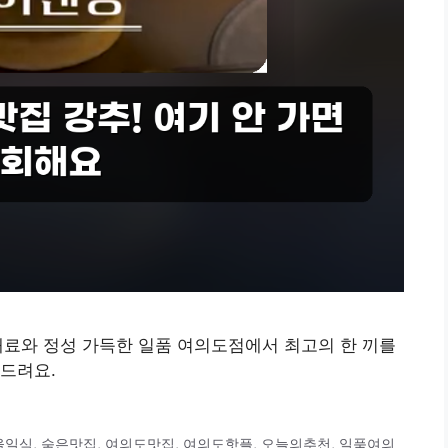
재료와 정성 가득한 일품 여의도점에서 최고의 한 끼를
드려요.
울일식
,
숨은맛집
,
여의도맛집
,
여의도핫플
,
오늘의추천
,
일품여의