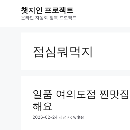
컨
챗지인 프로젝트
텐
츠
온라인 자동화 정복 프로젝트
로
건
너
뛰
점심뭐먹지
기
일품 여의도점 찐맛집 
해요
2026-02-24
작성자:
writer