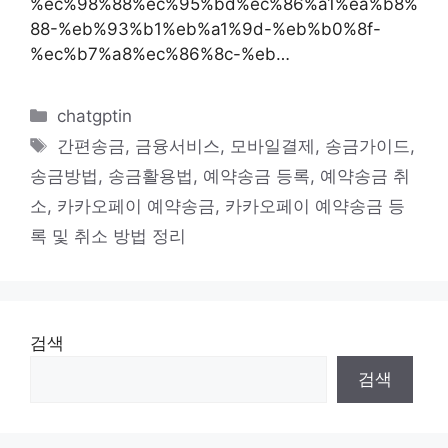
%ec%98%88%ec%95%bd%ec%86%a1%ea%b8%
88-%eb%93%b1%eb%a1%9d-%eb%b0%8f-
%ec%b7%a8%ec%86%8c-%eb…
카
chatgptin
테
태
간편송금
,
금융서비스
,
모바일결제
,
송금가이드
,
고
그
송금방법
,
송금활용법
,
예약송금 등록
,
예약송금 취
리
소
,
카카오페이 예약송금
,
카카오페이 예약송금 등
록 및 취소 방법 정리
검색
검색