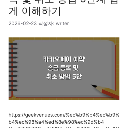
게 이해하기
2026-02-23
작성자:
writer
https://geekvenues.com/%ec%b9%b4%ec%b9%
b4%ec%98%a4%ed%8e%98%ec%9d%b4-