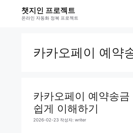
컨
챗지인 프로젝트
텐
츠
온라인 자동화 정복 프로젝트
로
건
너
뛰
카카오페이 예약
기
카카오페이 예약송금 
쉽게 이해하기
2026-02-23
작성자:
writer