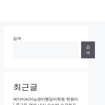
검색
검
색
최근글
에이비씨러닝센터행당어학원 학원비