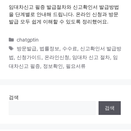
임대차신고 필증 발급절차와 신고확인서 발급방법
을 단계별로 안내해 드립니다. 온라인 신청과 방문
발급 모두 쉽게 이해할 수 있도록 정리했어요.
카
chatgptin
테
태
방문발급
,
법률정보
,
수수료
,
신고확인서 발급방
고
그
법
,
신청가이드
,
온라인신청
,
임대차 신고 절차
,
임
리
대차신고 필증
,
정보확인
,
필요서류
검색
검색