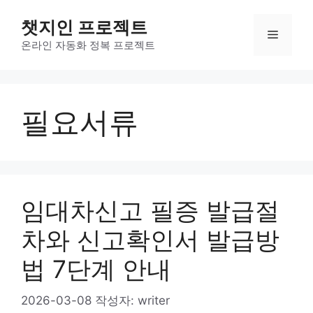
컨
챗지인 프로젝트
텐
메
츠
온라인 자동화 정복 프로젝트
로
뉴
건
너
필요서류
뛰
기
임대차신고 필증 발급절
차와 신고확인서 발급방
법 7단계 안내
2026-03-08
작성자:
writer