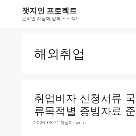
컨
챗지인 프로젝트
텐
츠
온라인 자동화 정복 프로젝트
로
건
너
뛰
해외취업
기
취업비자 신청서류 국
류목적별 증빙자료 
2026-03-11
작성자:
writer