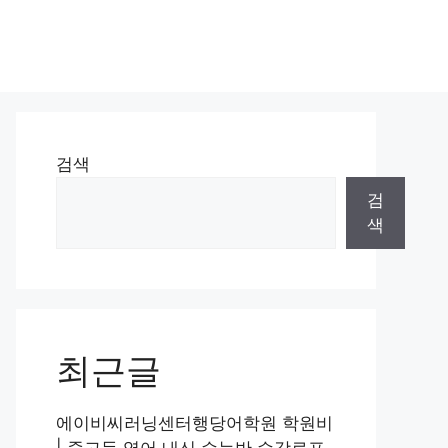
검색
검
색
최근글
에이비씨러닝센터행당어학원 학원비