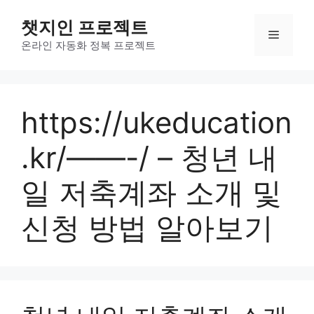
컨
챗지인 프로젝트
텐
메
츠
온라인 자동화 정복 프로젝트
로
뉴
건
너
https://ukeducation
뛰
기
.kr/——-/ – 청년 내
일 저축계좌 소개 및
신청 방법 알아보기