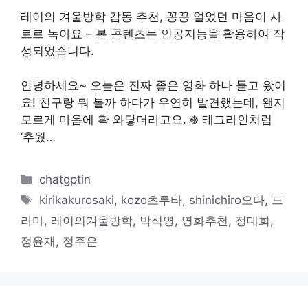
레이의 겨울방학 감동 추천, 꽁꽁 얼었던 마음이 사
르르 녹아요 – 본 콘텐츠는 인공지능을 활용하여 작
성되었습니다.
안녕하세요~ 오늘은 진짜 좋은 영화 하나 들고 왔어
요! 친구랑 뭐 볼까 하다가 우연히 발견했는데, 왠지
모르게 마음에 확 와닿더라고요. ❄️ 태그라인처럼
‘추웠…
카
chatgptin
테
태
kirikakurosaki
,
kozo츠루타
,
shinichiro오다
,
드
고
그
라마
,
레이의겨울방학
,
박석영
,
영화추천
,
정대희
,
리
정윤재
,
정주은