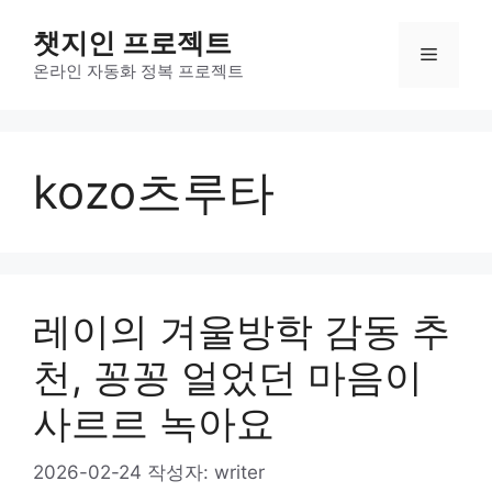
컨
챗지인 프로젝트
텐
메
츠
온라인 자동화 정복 프로젝트
로
뉴
건
너
kozo츠루타
뛰
기
레이의 겨울방학 감동 추
천, 꽁꽁 얼었던 마음이
사르르 녹아요
2026-02-24
작성자:
writer